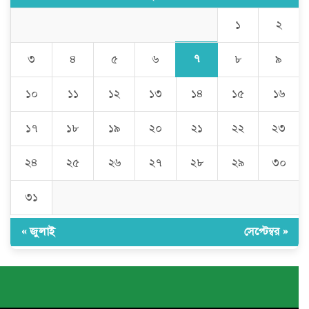
১
২
সম্প্রচার
৭
৩
৪
৫
৬
৮
৯
সম্প্রচার
১০
১১
১২
১৩
১৪
১৫
১৬
.
১৭
১৮
১৯
২০
২১
২২
২৩
২৪
২৫
২৬
২৭
২৮
২৯
৩০
৩১
« জুলাই
সেপ্টেম্বর »