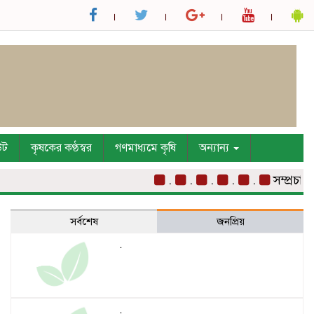
উট
কৃষকের কণ্ঠস্বর
গণমাধ্যমে কৃষি
অন্যান্য
.
.
.
.
.
সম্প্রচার
সর্বশেষ
জনপ্রিয়
.
.