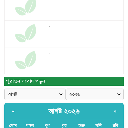
.
.
.
পুরাতন সংবাদ পড়ুন
সম্প্রচার
আগষ্ট ২০২৬
«
»
সম্প্রচার
সোম
মঙ্গল
বুধ
বৃহ
শুক্র
শনি
রবি