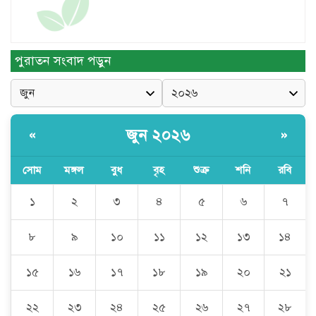
.
পুরাতন সংবাদ পড়ুন
সম্প্রচার
জুন ২০২৬
«
»
সম্প্রচার
সোম
মঙ্গল
বুধ
বৃহ
শুক্র
শনি
রবি
১
২
৩
৪
৫
৬
৭
সম্প্রচার
৮
৯
১০
১১
১২
১৩
১৪
সম্প্রচার
১৫
১৬
১৭
১৮
১৯
২০
২১
.
২২
২৩
২৪
২৫
২৬
২৭
২৮