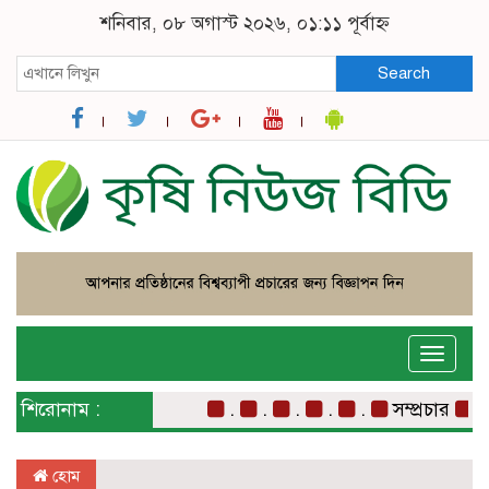
শনিবার, ০৮ অগাস্ট ২০২৬, ০১:১১ পূর্বাহ্ন
Search
Toggle
naviga
শিরোনাম :
.
.
.
.
.
সম্প্রচার
সম্
হোম