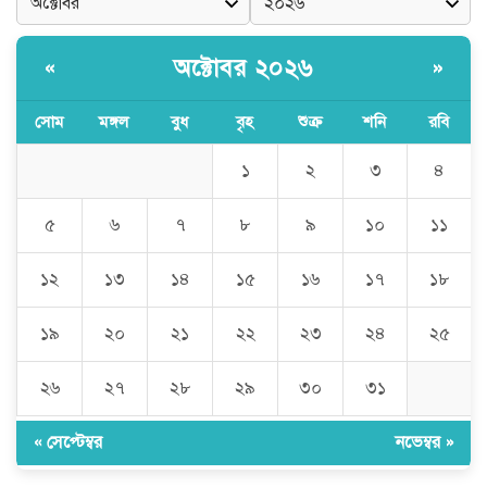
সম্প্রচার
অক্টোবর ২০২৬
«
»
সম্প্রচার
সোম
মঙ্গল
বুধ
বৃহ
শুক্র
শনি
রবি
১
২
৩
৪
সম্প্রচার
৫
৬
৭
৮
৯
১০
১১
সম্প্রচার
১২
১৩
১৪
১৫
১৬
১৭
১৮
.
১৯
২০
২১
২২
২৩
২৪
২৫
২৬
২৭
২৮
২৯
৩০
৩১
« সেপ্টেম্বর
নভেম্বর »