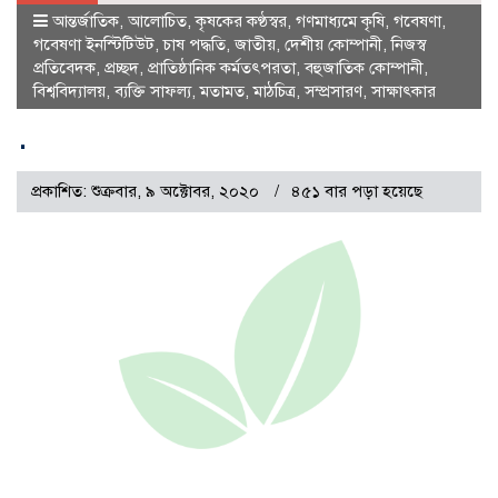
আন্তর্জাতিক
,
আলোচিত
,
কৃষকের কণ্ঠস্বর
,
গণমাধ্যমে কৃষি
,
গবেষণা
,
গবেষণা ইনস্টিটিউট
,
চাষ পদ্ধতি
,
জাতীয়
,
দেশীয় কোম্পানী
,
নিজস্ব
প্রতিবেদক
,
প্রচ্ছদ
,
প্রাতিষ্ঠানিক কর্মতৎপরতা
,
বহুজাতিক কোম্পানী
,
বিশ্ববিদ্যালয়
,
ব্যক্তি সাফল্য
,
মতামত
,
মাঠচিত্র
,
সম্প্রসারণ
,
সাক্ষাৎকার
.
প্রকাশিত: শুক্রবার, ৯ অক্টোবর, ২০২০
৪৫১ বার পড়া হয়েছে